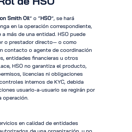
 Rol de HSO
on Smith Oil
” o “
HSO
”, se hará
enga en la operación correspondiente,
e a más de una entidad. HSO puede
or o prestador directo— o como
 en contacto o agente de coordinación
, entidades financieras u otros
ace, HSO no garantiza el producto,
ermisos, licencias ni obligaciones
s controles internos de KYC, debida
ciones usuario-a-usuario se regirán por
a operación.
ervicios en calidad de entidades
autorizados de una organización, y no