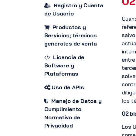
02
Registro y Cuenta
de Usuario
Cuand
refer
Productos y
salvo
Servicios; términos
actua
generales de venta
inter
Licencia de
entre
Software y
terce
Plataformas
solve
contr
Uso de APIs
dilig
los t
Manejo de Datos y
Cumplimiento
02 bi
Normativo de
Privacidad
Los U
comer