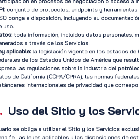
articipación en procesos de negociación o acceso a i
PI:
conjunto de protocolos, endpoints y herramientas 
SO ponga a disposición, incluyendo su documentación
e uso.
atos:
toda información, incluidos datos personales, 
enerados a través de los Servicios.
ey aplicable:
la legislación vigente en los estados de 
ederales de los Estados Unidos de América que result
xpresa las regulaciones sobre la industria del petróle
atos de California (CCPA/CPRA), las normas federales
stándares internacionales de privacidad que corresp
.
Uso del Sitio y los Servi
uario se obliga a utilizar el Sitio y los Servicios excl
ena fe, las leyes aplicables y las disposiciones de 