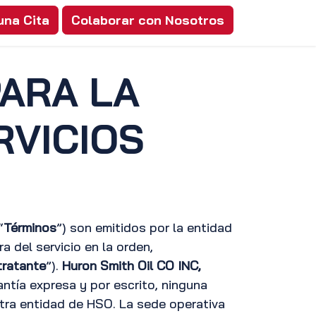
una Cita
Colaborar con Nosotros
PARA LA
RVICIOS
“
Términos
”) son emitidos por la entidad
 del servicio en la orden,
tratante
”).
Huron Smith Oil CO INC,
ntía expresa y por escrito, ninguna
tra entidad de HSO. La sede operativa