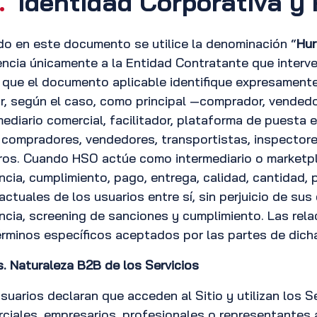
.
Identidad Corporativa y
o en este documento se utilice la denominación “
Hur
encia únicamente a la Entidad Contratante que interv
 que el documento aplicable identifique expresament
r, según el caso, como principal —comprador, vended
mediario comercial, facilitador, plataforma de puesta
 compradores, vendedores, transportistas, inspectores
ros. Cuando HSO actúe como intermediario o marketpl
ncia, cumplimiento, pago, entrega, calidad, cantidad, p
actuales de los usuarios entre sí, sin perjuicio de su
encia, screening de sanciones y cumplimiento. Las rela
érminos específicos aceptados por las partes de dich
s. Naturaleza B2B de los Servicios
suarios declaran que acceden al Sitio y utilizan los S
ciales, empresarios, profesionales o representantes 