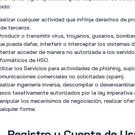
bido:
ealizar cualquier actividad que infrinja derechos de p
 de terceros.
ntroducir o transmitir virus, troyanos, gusanos, bomba
ue pueda dañar, interferir o interceptar los sistemas
ntentar acceder de manera no autorizada a los servid
nformáticos de HSO.
tilizar los Servicios para actividades de phishing, sup
omunicaciones comerciales no solicitadas (spam).
ealizar ingeniería inversa, descompilar o desensamblar
asos taxativamente autorizados por la ley imperativa 
anipular los mecanismos de negociación, realizar ofer
ualquier forma.
.
Registro y Cuenta de U