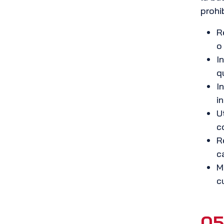
prohi
R
o
I
q
I
i
U
c
R
c
M
c
05