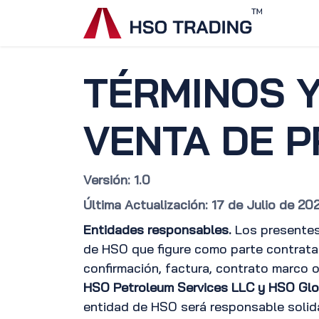
Ir al contenido
Inicio
TÉRMINOS Y
VENTA DE P
Versión: 1.0
Última Actualización: 17 de Julio de 20
Entidades responsables.
Los presentes
de HSO que figure como parte contratan
confirmación, factura, contrato marco 
HSO Petroleum Services LLC y HSO Gl
entidad de HSO será responsable solida