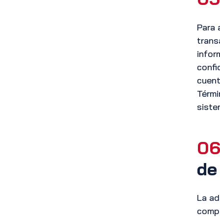
Para 
trans
infor
confi
cuent
Térmi
siste
06
de
La ad
compl