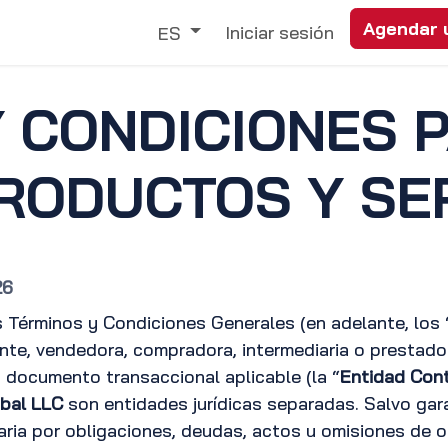
Agendar 
Comercio
Nuestros Servicios
Iniciar sesión
Descubrir
ES
 CONDICIONES 
RODUCTOS Y SE
26
 Términos y Condiciones Generales (en adelante, los 
te, vendedora, compradora, intermediaria o prestadora
o documento transaccional aplicable (la “
Entidad Con
obal LLC
son entidades jurídicas separadas. Salvo gara
ria por obligaciones, deudas, actos u omisiones de o