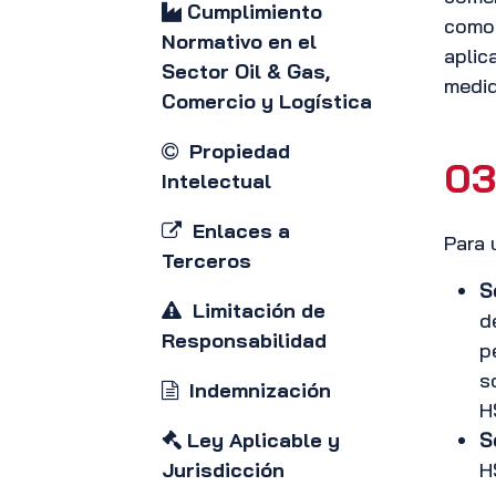
Cumplimiento
como 
Normativo en el
aplic
Sector Oil & Gas,
medid
Comercio y Logística
Propiedad
03
Intelectual
Enlaces a
Para 
Terceros
S
Limitación de
d
Responsabilidad
p
s
Indemnización
H
Ley Aplicable y
S
Jurisdicción
H