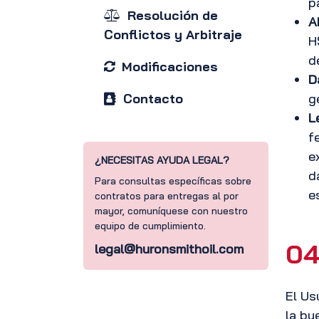
p
Resolución de
A
Conflictos y Arbitraje
H
d
Modificaciones
D
Contacto
g
L
f
e
¿NECESITAS AYUDA LEGAL?
d
Para consultas específicas sobre
e
contratos para entregas al por
mayor, comuníquese con nuestro
equipo de cumplimiento.
04
legal@huronsmithoil.com
El Us
la bu