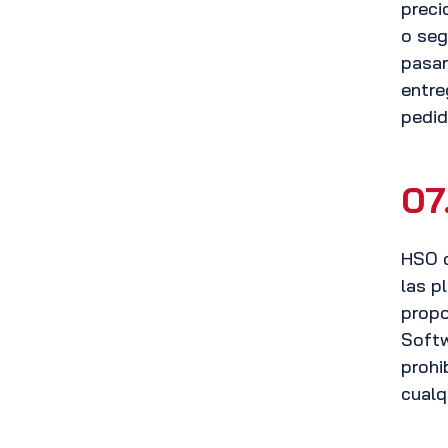
preci
o seg
pasar
entre
pedid
07
HSO c
las p
propo
Softw
prohi
cualq