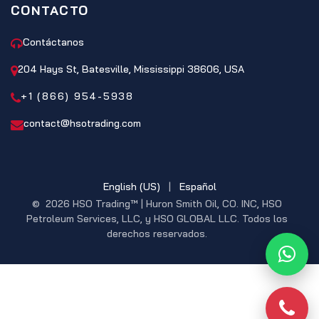
CONTACTO
Contáctanos
204 Hays St, Batesville, Mississippi 38606, USA
+1 (866) 954-5938
contact@hsotrading.com
English (US)
|
Español
© 2026 HSO Trading™ | Huron Smith Oil, CO. INC, HSO
Petroleum Services, LLC, y HSO GLOBAL LLC. Todos los
derechos reservados.
What
Pho